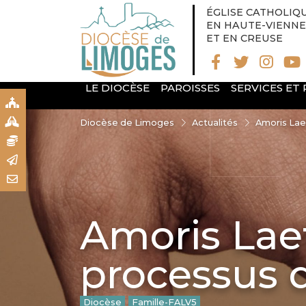
ÉGLISE CATHOLIQ
EN HAUTE-VIENNE
ET EN CREUSE
LE DIOCÈSE
PAROISSES
SERVICES ET
S
S
Diocèse de Limoges
Actualités
Amoris Lae
N
R
T
Amoris Laet
processus
Diocèse
Famille-FALV5