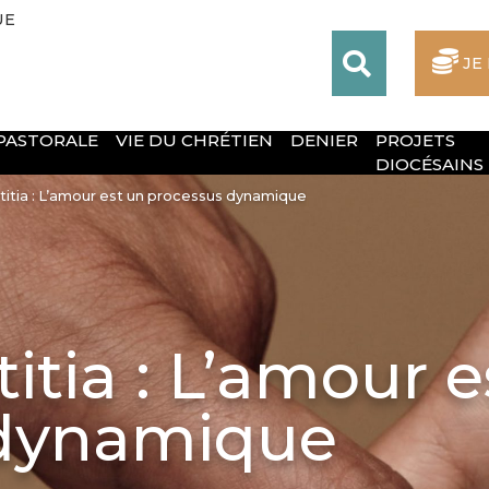
UE
JE
 PASTORALE
VIE DU CHRÉTIEN
DENIER
PROJETS
DIOCÉSAINS
titia : L’amour est un processus dynamique
itia : L’amour e
 dynamique