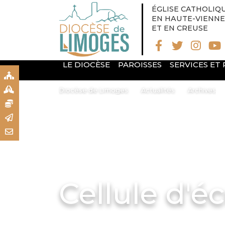
ÉGLISE CATHOLIQ
EN HAUTE-VIENNE
ET EN CREUSE
LE DIOCÈSE
PAROISSES
SERVICES ET
S
S
Diocèse de Limoges
Actualités
Archives
N
R
T
Cellule d'é