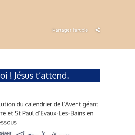
Partager l'article
oi ! Jésus t’attend.
lution du calendrier de l’Avent géant
erre et St Paul d’Evaux-Les-Bains en
dessous