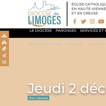
ÉGLISE CATHOLIQ
EN HAUTE-VIENNE
ET EN CREUSE
LE DIOCÈSE
PAROISSES
SERVICES ET
S
S
Diocèse de Limoges
Actualités
Jeudi 2 d
N
R
T
Jeudi 2 dé
Non classée