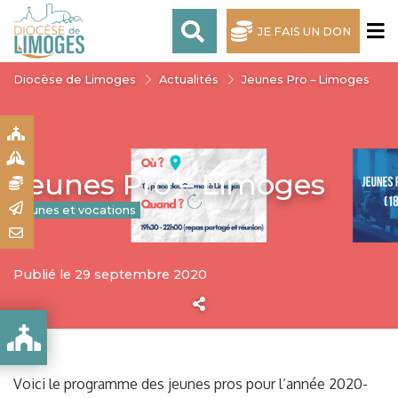
JE FAIS UN DON
Diocèse de Limoges
Actualités
Jeunes Pro – Limoges
S
S
Jeunes Pro – Limoges
N
R
Jeunes et vocations
T
Publié le 29 septembre 2020
Voici le programme des jeunes pros pour l’année 2020-