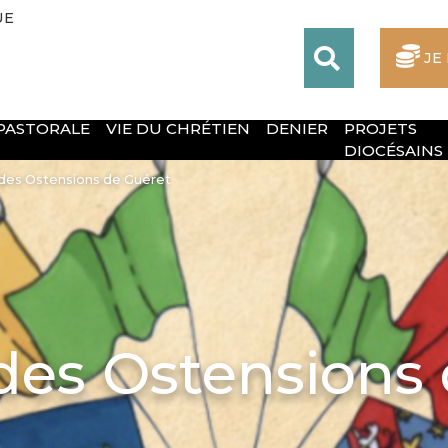
UE
JE
 PASTORALE
VIE DU CHRÉTIEN
DENIER
PROJETS
DIOCÉSAINS
 des Ostensions de Guéret
 des Ostensions