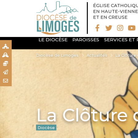
ÉGLISE CATHOLIQ
EN HAUTE-VIENNE
ET EN CREUSE
LE DIOCÈSE
PAROISSES
SERVICES ET
S
S
Diocèse de Limoges
Actualités
La Clôture
N
R
T
La Clôture
Diocèse