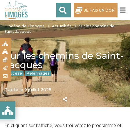
JE FAIS UN DON
Diocèse de Limoges
Actualités
Sur les chemins de
Saint-Jacques
S
S
Sur les chemins de Saint-
N
Jacques
R
Diocèse
Pèlerinages
T
Publié le 9 juillet 2025
ES
En cliquant sur l’affiche, vous trouverez le programme et