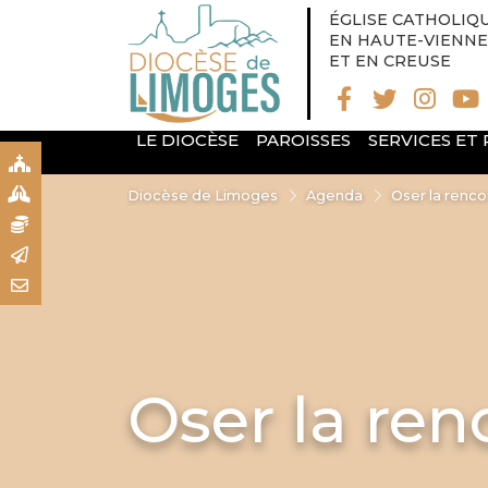
ÉGLISE CATHOLIQ
EN HAUTE-VIENNE
ET EN CREUSE
LE DIOCÈSE
PAROISSES
SERVICES ET
S
S
Diocèse de Limoges
Agenda
Oser la rencon
N
R
T
Oser la ren