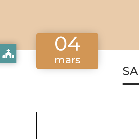
04
 CHRIST
mars
SA