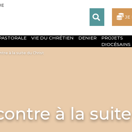
UE
JE
 PASTORALE
VIE DU CHRÉTIEN
DENIER
PROJETS
DIOCÉSAINS
tre à la suite du Christ
contre à la suit