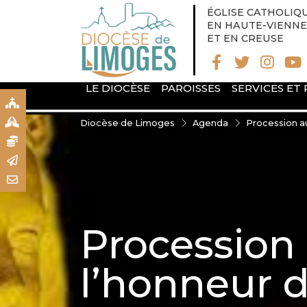
ÉGLISE CATHOLIQ
EN HAUTE-VIENNE
ET EN CREUSE
LE DIOCÈSE
PAROISSES
SERVICES ET
S
S
Diocèse de Limoges
Agenda
Procession a
N
R
T
Procession
l’honneur 