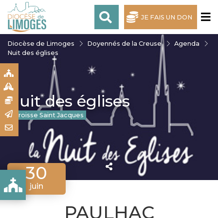
JE FAIS UN DON
Diocèse de Limoges
Doyennés de la Creuse
Agenda
Nuit des églises
S
S
Nuit des églises
N
R
Paroisse Saint Jacques
T
30
juin
PAULHAC