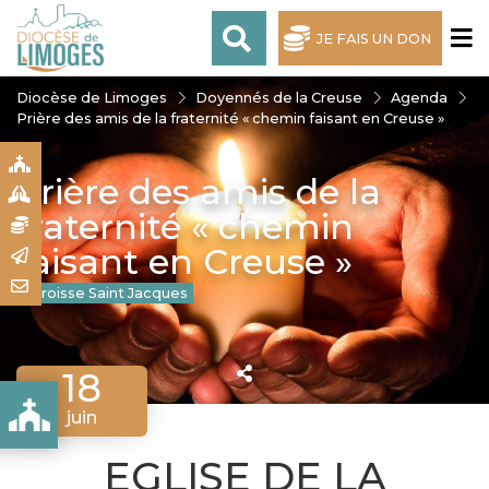
JE FAIS UN DON
Diocèse de Limoges
Doyennés de la Creuse
Agenda
Prière des amis de la fraternité « chemin faisant en Creuse »
S
Prière des amis de la
S
fraternité « chemin
N
faisant en Creuse »
R
T
Paroisse Saint Jacques
18
juin
EGLISE DE LA