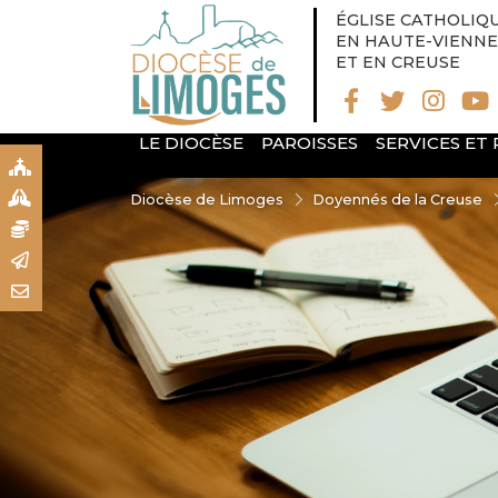
ÉGLISE CATHOLIQ
EN HAUTE-VIENNE
ET EN CREUSE
LE DIOCÈSE
PAROISSES
SERVICES ET
S
S
Diocèse de Limoges
Doyennés de la Creuse
N
R
T