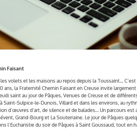
min Faisant
les volets et les maisons au repos depuis la Toussaint… C’est a
 10 ans, la Fraternité Chemin Faisant en Creuse invite largement 
udi saint au jour de Pâques. Venues de Creuse et de différents
 Saint-Sulpice-le-Dunois, Villard et dans les environs, au ryth
ion d’œuvres d’art, de silence et de balades… Un parcours est a
énévent, Grand-Bourg et La Souterraine. Le jour de Pâques que
rons l’Eucharistie du soir de Pâques à Saint Goussaud, tout e