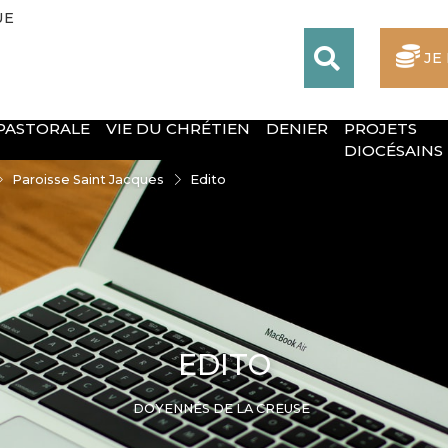
UE
JE
 PASTORALE
VIE DU CHRÉTIEN
DENIER
PROJETS
DIOCÉSAINS
Paroisse Saint Jacques
Edito
EDITO
DOYENNÉS DE LA CREUSE