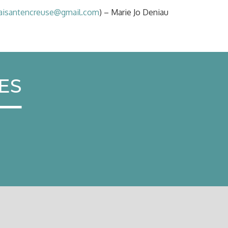
aisantencreuse@gmail.com
) – Marie Jo Deniau
ES