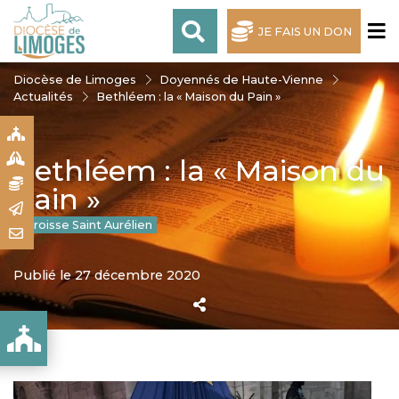
JE FAIS UN DON
Diocèse de Limoges
Doyennés de Haute-Vienne
Actualités
Bethléem : la « Maison du Pain »
S
S
Bethléem : la « Maison du
N
Pain »
R
Paroisse Saint Aurélien
T
Publié le 27 décembre 2020