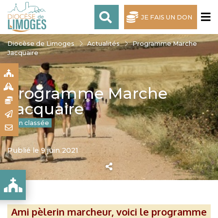
JE FAIS UN DON
Diocèse de Limoges
Actualités
Programme Marche
Jacquaire
S
S
Programme Marche
N
Jacquaire
R
Non classée
T
Publié le 9 juin 2021
Ami pèlerin marcheur, voici le programme