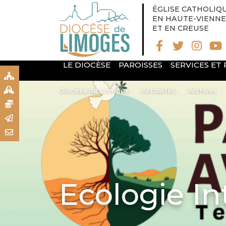
ÉGLISE CATHOLIQ
EN HAUTE-VIENNE
ET EN CREUSE
LE DIOCÈSE
PAROISSES
SERVICES ET
S
S
Diocèse de Limoges
Actualités
Archives
N
R
T
Ecologie In