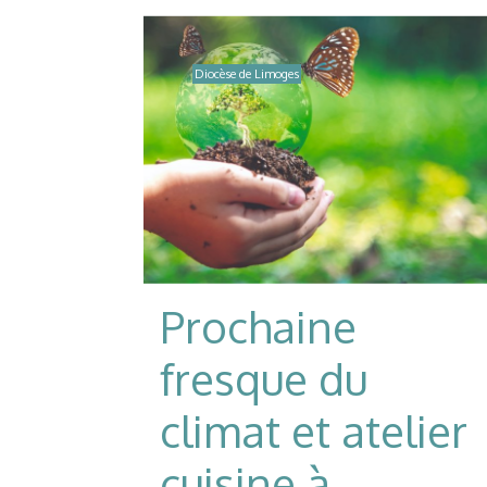
Diocèse de Limoges
Prochaine
fresque du
climat et atelier
cuisine à