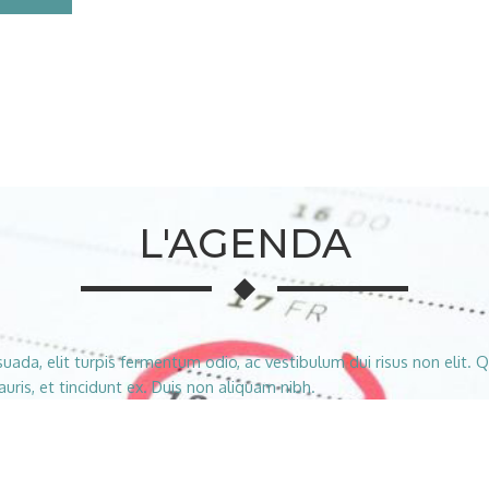
L'AGENDA
suada, elit turpis fermentum odio, ac vestibulum dui risus non elit. Q
uris, et tincidunt ex. Duis non aliquam nibh.