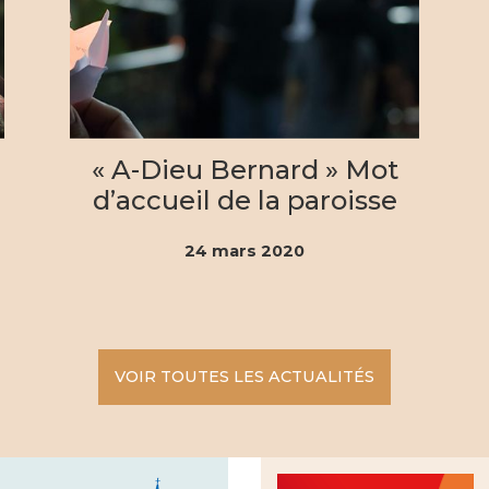
« A-Dieu Bernard » Mot
d’accueil de la paroisse
St Vincent de Paul,
24
mars 2020
pour la sépulture de
son ancien Curé
VOIR TOUTES LES ACTUALITÉS