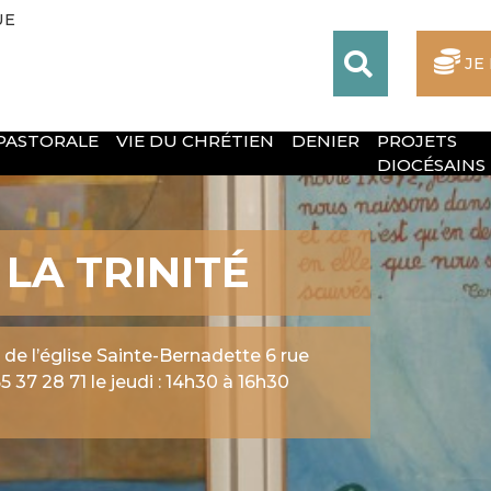
UE
JE
 PASTORALE
VIE DU CHRÉTIEN
DENIER
PROJETS
DIOCÉSAINS
INT-JEAN-PAUL
du Sacré-Cœur 30, rue François-Perrin à
rc 50, rue d’Isle à Limoges – Chapelle