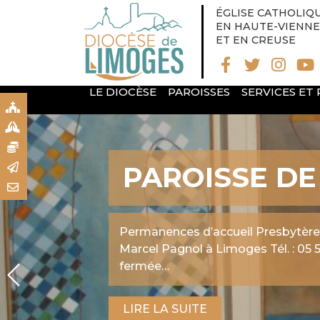
ÉGLISE CATHOLIQ
EN HAUTE-VIENNE
ET EN CREUSE
LE DIOCÈSE
PAROISSES
SERVICES ET
S
S
N
PAROISSE SA
R
T
II
Trois relais paroissiaux : – Église 
Limoges – Église Sainte Jeanne-d’A
Saint Jean-Baptiste…