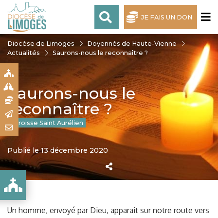
JE FAIS UN DON
Diocèse de Limoges
Doyennés de Haute-Vienne
Actualités
Saurons-nous le reconnaître ?
S
S
Saurons-nous le
N
reconnaître ?
R
Paroisse Saint Aurélien
T
Publié le 13 décembre 2020
Un homme, envoyé par Dieu, apparait sur notre route vers