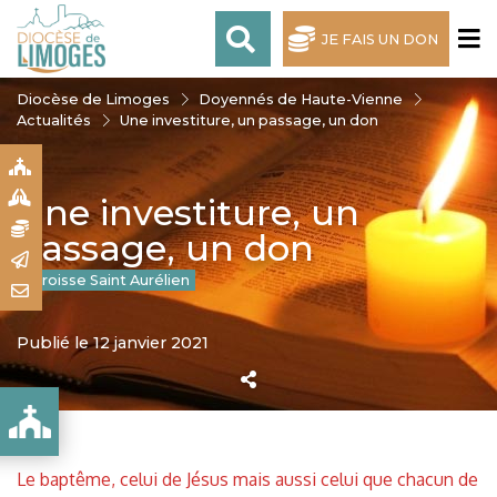
JE FAIS UN DON
Diocèse de Limoges
Doyennés de Haute-Vienne
Actualités
Une investiture, un passage, un don
S
S
Une investiture, un
N
passage, un don
R
Paroisse Saint Aurélien
T
Publié le 12 janvier 2021
 DON
Le baptême, celui de Jésus mais aussi celui que chacun de