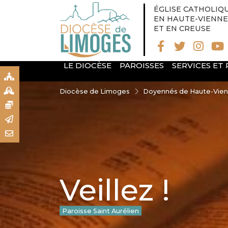
ÉGLISE CATHOLIQ
EN HAUTE-VIENNE
ET EN CREUSE
LE DIOCÈSE
PAROISSES
SERVICES ET
S
S
Diocèse de Limoges
Doyennés de Haute-Vie
N
R
T
Veillez !
Paroisse Saint Aurélien