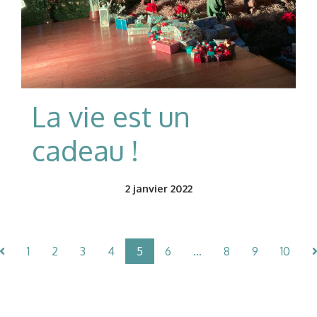
La vie est un
cadeau !
2
janvier 2022
1
2
3
4
5
6
…
8
9
10