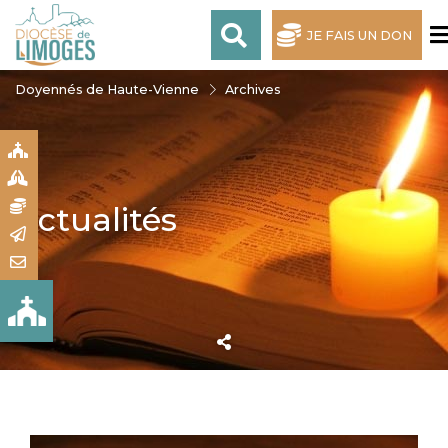
JE FAIS UN DON
Doyennés de Haute-Vienne
Archives
S
S
N
Actualités
R
T