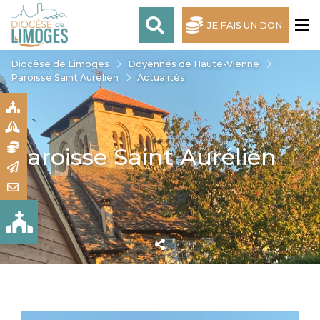
JE FAIS UN DON
Diocèse de Limoges
Doyennés de Haute-Vienne
Paroisse Saint Aurélien
Actualités
S
S
N
Paroisse Saint Aurélien
R
T