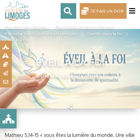
JE FAIS UN DON
Diocèse de Limoges
Doyennés de Haute-Vienne
Paroisse Saint Léonard en Limousin
Grandir dans la foi
Eveil à la foi
S
S
EVEIL À LA FOI
N
R
DOYENNÉS DE HAUTE-VIENNE
T
USIN
Mathieu 5,14-15 « vous êtes la lumière du monde. Une ville